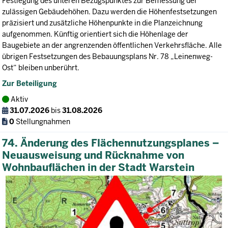
Festlegung des unteren Bezugspunktes zur Bemessung der
zulässigen Gebäudehöhen. Dazu werden die Höhenfestsetzungen
präzisiert und zusätzliche Höhenpunkte in die Planzeichnung
aufgenommen. Künftig orientiert sich die Höhenlage der
Baugebiete an der angrenzenden öffentlichen Verkehrsfläche. Alle
übrigen Festsetzungen des Bebauungsplans Nr. 78 „Leinenweg-
Ost“ bleiben unberührt.
Zur Beteiligung
Aktiv
31.07.2026
bis
31.08.2026
0
Stellungnahmen
74. Änderung des Flächennutzungsplanes –
Neuausweisung und Rücknahme von
Wohnbauflächen in der Stadt Warstein