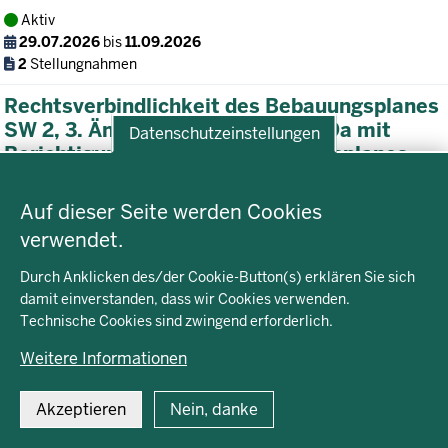
Aktiv
29.07.2026
bis
11.09.2026
2
Stellungnahmen
Rechtsverbindlichkeit des Bebauungsplanes
SW 2, 3. Änderung Westend 29, 29a mit
Datenschutzeinstellungen
Berichtigung des Flächennutzungsplanes
Datenschutzeinstellungen
Auf dieser Seite werden Cookies
verwendet.
Durch Anklicken des/der Cookie-Button(s) erklären Sie sich
damit einverstanden, dass wir Cookies verwenden.
Technische Cookies sind zwingend erforderlich.
Weitere Informationen
Akzeptieren
Nein, danke
Bebauungsplan
Stadt Bocholt
Beschluss